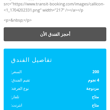
src="https://www.transit-booking.com/images/callicon-
1_1704202331.png" width="217" /></a></p>
<p>&nbsp;</p>
أحجز الفندق الأن
تفاصيل الفندق
200
السعر:
4 نجوم
تقيم الفندق:
مزدوجة
نوع الغرفة:
متاح
تلفاز:
متاح
انترنت: