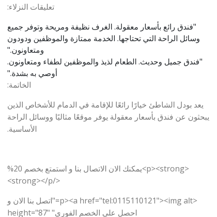
تعليقات النزلاء:
"فندق رائع بأسعار معقولة. الغرف نظيفة ومريحة وتوفر جميع
وسائل الراحة التي تحتاجها. الخدمة ممتازة والموظفين ودودون
ومتعاونون."
"فندق جميل وحديث. الطعام لذيذ والموظفين لطفاء ومتعاونون.
أوصي به بشدة."
الخاتمة:
يعد بودل الشاطئ خيارًا رائعًا للإقامة في الدمام للأشخاص الذين
يبحثون عن فندق بأسعار معقولة يوفر موقعًا مثاليًا ووسائل الراحة
الأساسية.
<p><strong>يمكنك الان الاتصال بنا و استمتع بخصم 20%
</strong></p>
<p><a href="tel:0115110121"><img alt="اتصل بنا الان و
احصل علي الخصم الفوري" height="87"