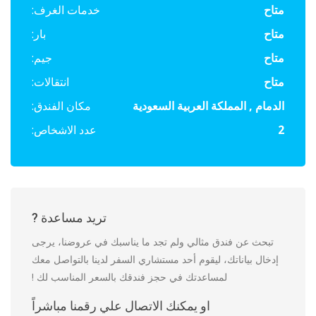
متاح
خدمات الغرف:
متاح
بار:
متاح
جيم:
متاح
انتقالات:
الدمام , المملكة العربية السعودية
مكان الفندق:
2
عدد الاشخاص:
تريد مساعدة ?
تبحث عن فندق مثالي ولم تجد ما يناسبك في عروضنا، يرجى
إدخال بياناتك، ليقوم أحد مستشاري السفر لدينا بالتواصل معك
لمساعدتك في حجز فندقك بالسعر المناسب لك !
او يمكنك الاتصال علي رقمنا مباشراً